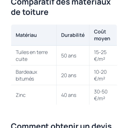
Comparatif des matériaux
de toiture
Coût
Matériau
Durabilité
moyen
Tuiles en terre
15-25
50 ans
cuite
€/m²
Bardeaux
10-20
20 ans
bitumés
€/m²
30-50
Zinc
40 ans
€/m²
Comment obtenir un devis