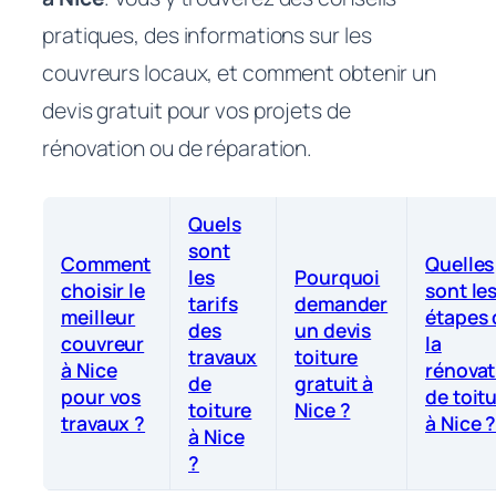
pratiques, des informations sur les
couvreurs locaux, et comment obtenir un
devis gratuit pour vos projets de
rénovation ou de réparation.
Quels
sont
Comment
Quelles
les
Pourquoi
choisir le
sont le
tarifs
demander
meilleur
étapes 
des
un devis
couvreur
la
travaux
toiture
à Nice
rénovat
de
gratuit à
pour vos
de toit
toiture
Nice ?
travaux ?
à Nice 
à Nice
?