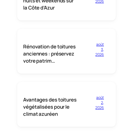
nuits et weekends sur
2026
la Côte d’Azur
août
Rénovation de toitures
3,
anciennes : préservez
2026
votre patrim…
août
Avantages des toitures
2,
végétalisées pour le
2026
climat azuréen