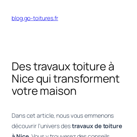
Aller
au
blog.go-toitures.fr
contenu
Des travaux toiture à
Nice qui transforment
votre maison
Dans cet article, nous vous emmenons
découvrir l’univers des
travaux de toiture
à Nice
. Vous y trouverez des conseils