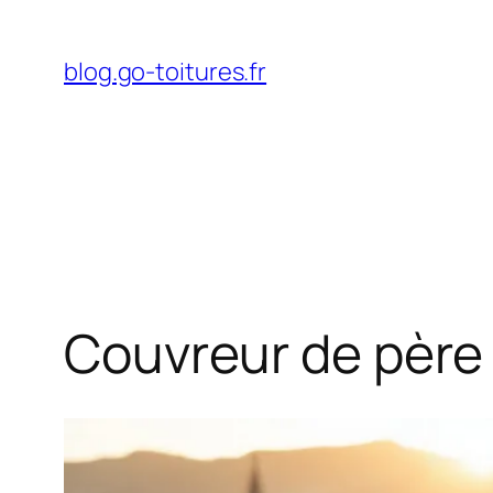
Aller
au
blog.go-toitures.fr
contenu
Couvreur de père e